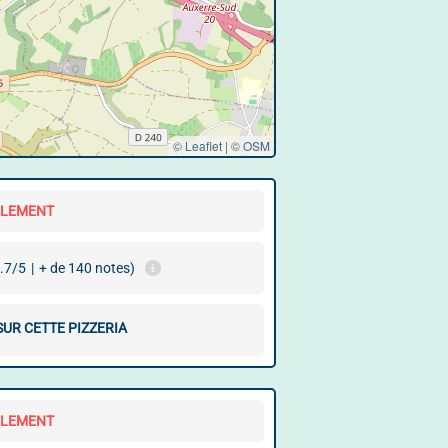
© Leaflet
|
©
OSM
LLEMENT
.7/5
|
+ de 140 notes)
SUR CETTE PIZZERIA
LLEMENT