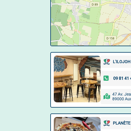
L'ILOJOH
47 Av. Je
89000 Aux
PLANÈTE