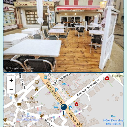
© Google User Content
+
−