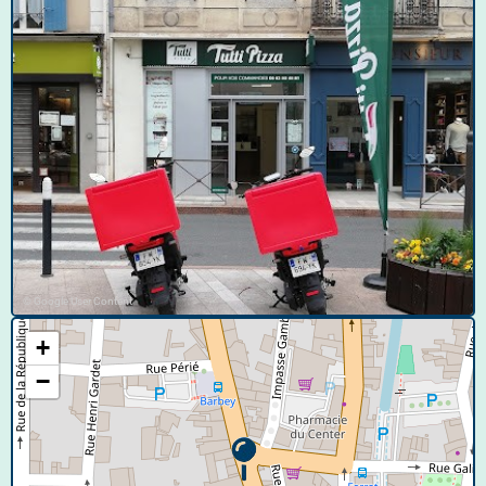
© Google User Content
+
−