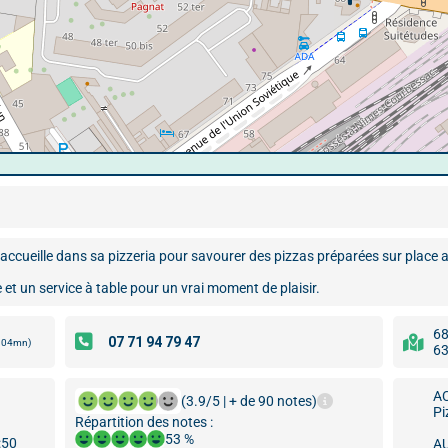
ccueille dans sa pizzeria pour savourer des pizzas préparées sur place a
et un service à table pour un vrai moment de plaisir.
68
s 04mn)
63
A
(3.9/5 | + de 90 notes)
Pi
Répartition des notes :
53 %
:50
A