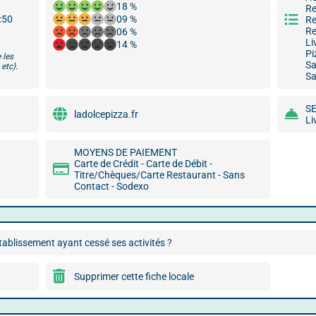
18 %
Re
1:50
09 %
Re
Re
06 %
Li
14 %
Pi
 les
Sa
etc).
Sa
S
ladolcepizza.fr
Li
MOYENS DE PAIEMENT
Carte de Crédit - Carte de Débit -
Titre/Chèques/Carte Restaurant - Sans
Contact - Sodexo
ablissement ayant cessé ses activités ?
Supprimer cette fiche locale