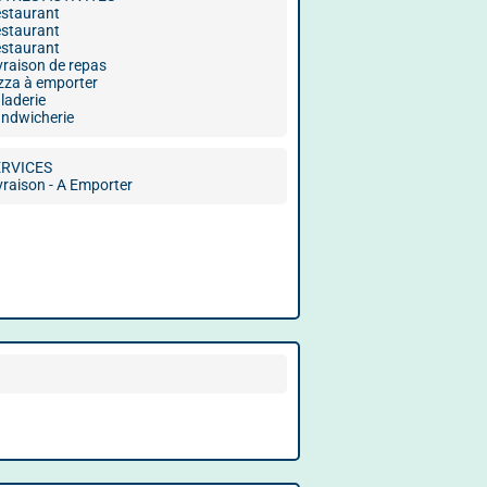
staurant
staurant
staurant
vraison de repas
zza à emporter
laderie
ndwicherie
ERVICES
vraison - A Emporter