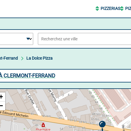
PIZZERIAS
PI
t-Ferrand
La Dolce Pizza
A À CLERMONT-FERRAND
+
−