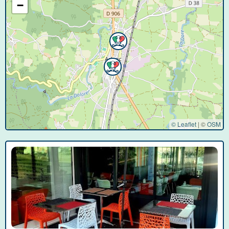
−
© Leaflet
|
©
OSM