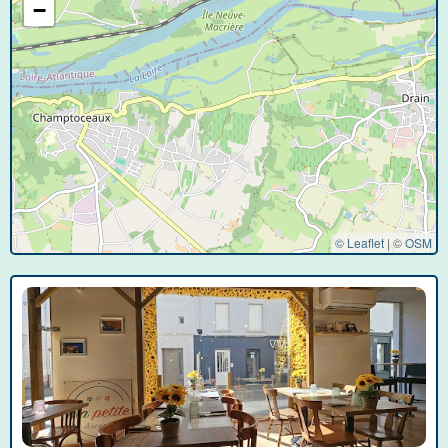
−
© Leaflet
|
©
OSM