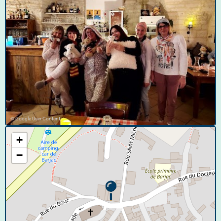
© Google User Content
+
−