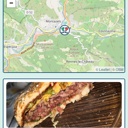
−
© Leaflet
|
©
OSM