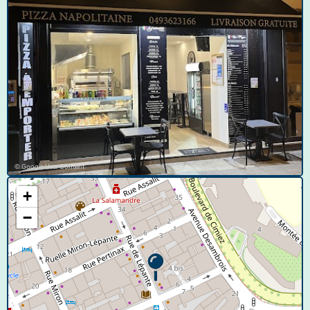
© Google User Content
+
−