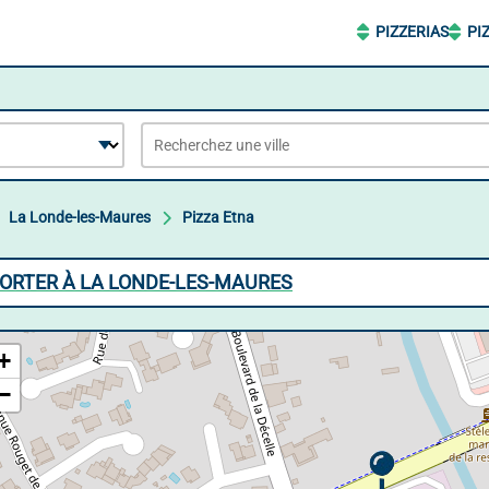
PIZZERIAS
PI
La Londe-les-Maures
Pizza Etna
PORTER À LA LONDE-LES-MAURES
+
−