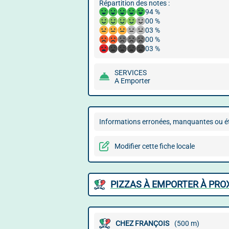
Répartition des notes :
94 %
00 %
03 %
00 %
03 %
SERVICES
A Emporter
Informations erronées, manquantes ou ét
Modifier cette fiche locale
PIZZAS À EMPORTER À PRO
CHEZ FRANÇOIS
(500 m)