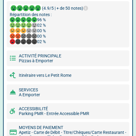
(4.9/5 | + de 50 notes)
Répartition des notes :
96 %
02 %
00 %
00 %
02 %
ACTIVITÉ PRINCIPALE
Pizzas à Emporter
Itinéraire vers Le Petit Rome
SERVICES
A Emporter
ACCESSIBILITÉ
Parking PMR - Entrée Accessible PMR
MOYENS DE PAIEMENT
Apetiz - Carte de Débit - Titre/Chèques/Carte Restaurant -