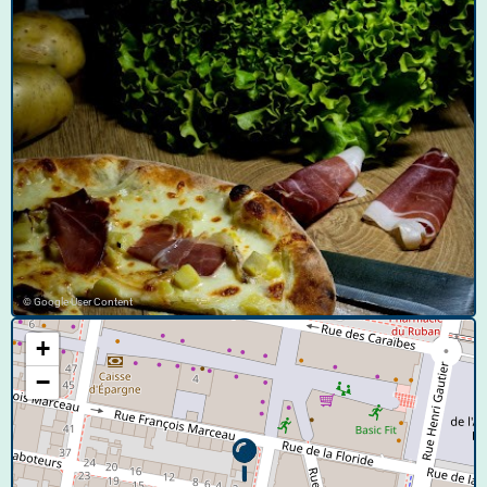
© Google User Content
+
−