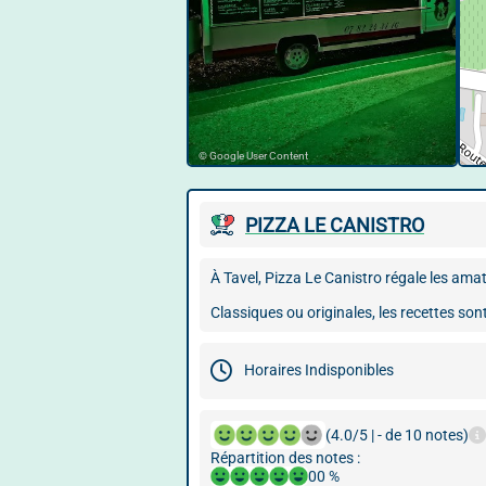
© Google User Content
PIZZA LE CANISTRO
À Tavel, Pizza Le Canistro régale les amat
Classiques ou originales, les recettes so
Horaires Indisponibles
(4.0/5 | - de 10 notes)
Répartition des notes :
00 %