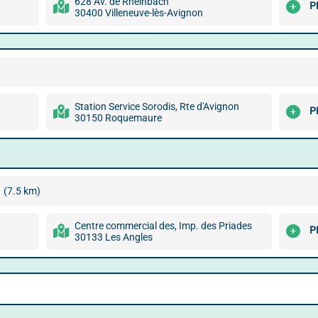
628 Av. de Rheinbach
P
30400 Villeneuve-lès-Avignon
Station Service Sorodis, Rte d'Avignon
P
30150 Roquemaure
(7.5 km)
Centre commercial des, Imp. des Priades
P
30133 Les Angles