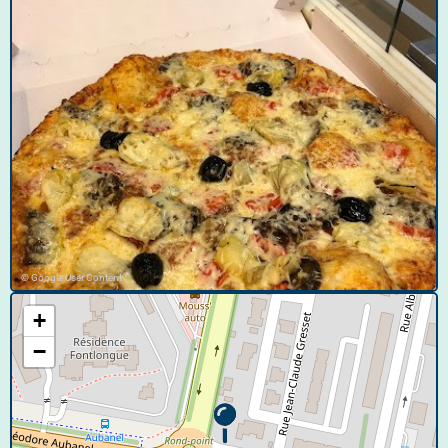
© Google User Content
+
−